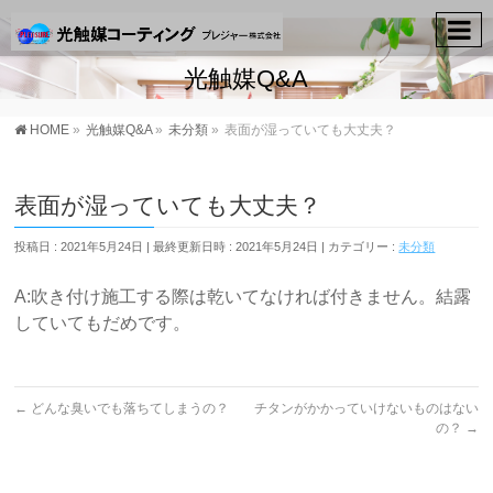
光触媒Q&A
HOME
»
光触媒Q&A
»
未分類
»
表面が湿っていても大丈夫？
表面が湿っていても大丈夫？
投稿日 : 2021年5月24日
最終更新日時 : 2021年5月24日
カテゴリー :
未分類
A:吹き付け施工する際は乾いてなければ付きません。結露
していてもだめです。
←
どんな臭いでも落ちてしまうの？
チタンがかかっていけないものはない
の？
→